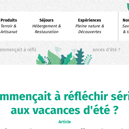
avigation
Produits
Séjours
Expériences
Nos
rincipale
Terroir & 
Hébergement & 
Pleine nature & 
Savo
Artisanat
Restauration
Découvertes
& t
ommençait à réfléchir sérieusement aux vacances d'été ?
ommençait à réfléchir s
aux vacances d'été ?
Article