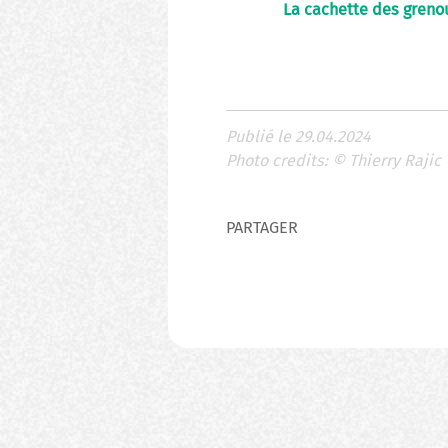
La cachette des grenou
Publié le 29.04.2024
Photo credits:
©
Thierry Rajic
PARTAGER