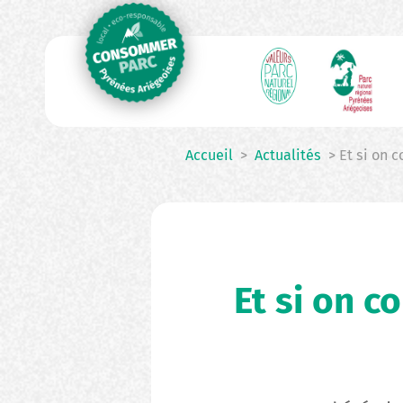
N
Aller
au
p
contenu
principal
Accueil
>
Actualités
> Et si on c
Et si on c