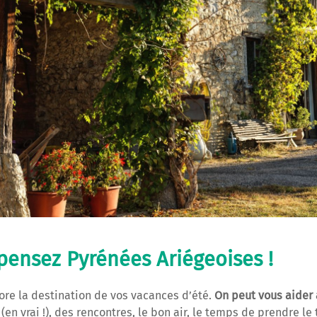
 pensez Pyrénées Ariégeoises !
ore la destination de vos vacances d’été.
On peut vous aider à
 (en vrai !), des rencontres, le bon air, le temps de prendre 