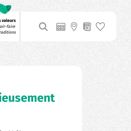
 valeurs
ir-faire 
raditions
érieusement