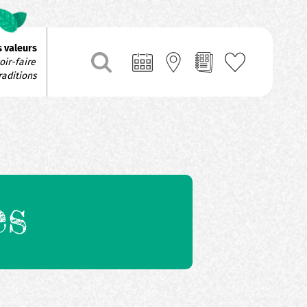
 valeurs
ir-faire 
raditions
es