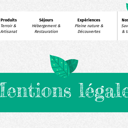
avigation
Produits
Séjours
Expériences
Nos
rincipale
Terroir & 
Hébergement & 
Pleine nature & 
Savo
Artisanat
Restauration
Découvertes
& t
entions légal