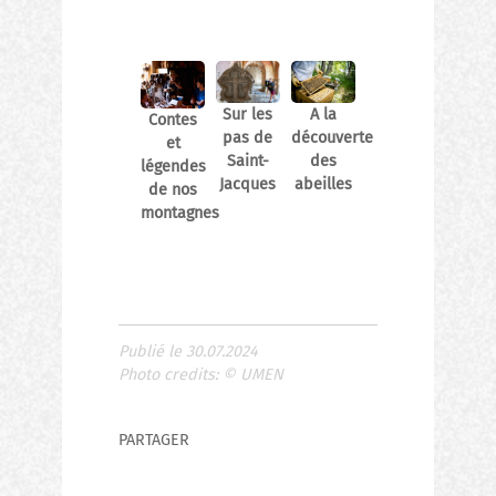
A la
Sur les
Contes
découverte
pas de
et
des
Saint-
légendes
abeilles
Jacques
de nos
montagnes
Publié le 30.07.2024
Photo credits:
©
UMEN
PARTAGER