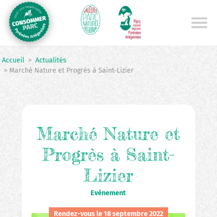
Aller
au
contenu
principal
Accueil
>
Actualités
> Marché Nature et Progrès à Saint-Lizier
Marché Nature et
Progrès à Saint-
Lizier
Evènement
Rendez-vous le 18 septembre 2022