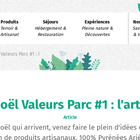
avigation
Produits
Séjours
Expériences
Nos
rincipale
Terroir & 
Hébergement & 
Pleine nature & 
Savo
Artisanat
Restauration
Découvertes
& t
aleurs Parc #1 : l'artisanat
ël Valeurs Parc #1 : l'ar
Article
oël qui arrivent, venez faire le plein d'idée
n de produits artisanaux, 100% Pyrénées Ari