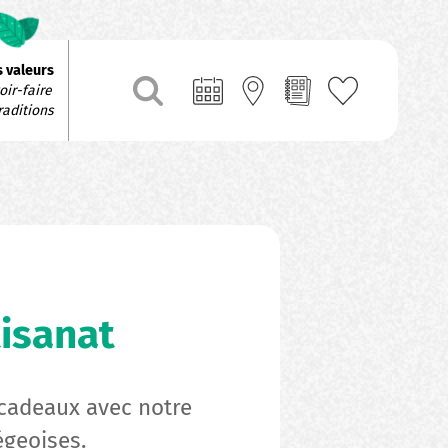
 valeurs
ir-faire 
raditions
tisanat
s cadeaux avec notre
égeoises.