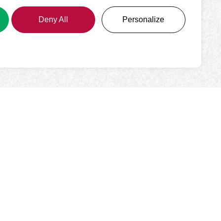
Deny All
Personalize