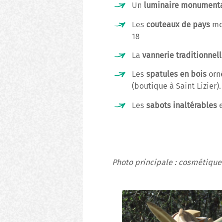
Un
luminaire monument
Les
couteaux de pays
mo
18
La
vannerie traditionnel
Les
spatules en bois
orné
(boutique à Saint Lizier).
Les
sabots inaltérables
e
Photo principale : cosmétiqu