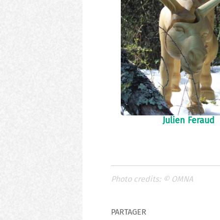
Julien Feraud
Photo credits:
©
OMNA
PARTAGER