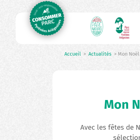
N
Aller
au
p
contenu
principal
Accueil
>
Actualités
> Mon Noël V
Mon No
Avec les fêtes de N
sélectio