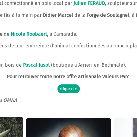
al
confectionné en bois local par
Julien FERAUD
, sculpteur sur
ntés à la main par
Didier Marcel
de la
Forge de Soulagnet
, à
le
de
Nicole Roobaert
, à Camarade.
es de leur empreinte d’animal confectionnées au banc à pl
n bois de
Pascal Jusot
(boutique à Arrien-en-Bethmale).
Pour retrouver toute notre offre artisanale Valeurs Parc,
cliquez ici
es OMNA