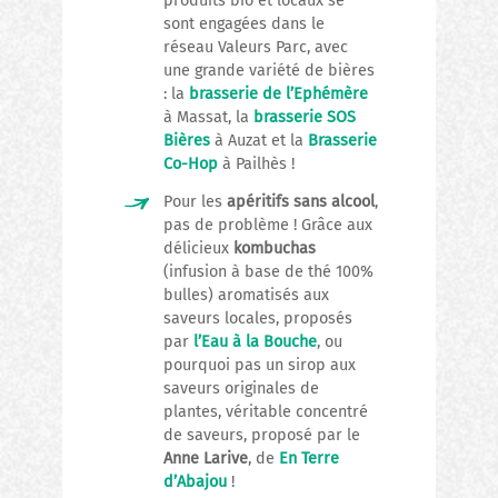
produits bio et locaux se
sont engagées dans le
réseau Valeurs Parc, avec
une grande variété de bières
: la
brasserie de l’Ephémère
à Massat, la
brasserie SOS
Bières
à Auzat et la
Brasserie
Co-Hop
à Pailhès !
Pour les
apéritifs sans alcool
,
pas de problème ! Grâce aux
délicieux
kombuchas
(infusion à base de thé 100%
bulles) aromatisés aux
saveurs locales, proposés
par
l’Eau à la Bouche
, ou
pourquoi pas un sirop aux
saveurs originales de
plantes, véritable concentré
de saveurs, proposé par le
Anne Larive
, de
En Terre
d’Abajou
!