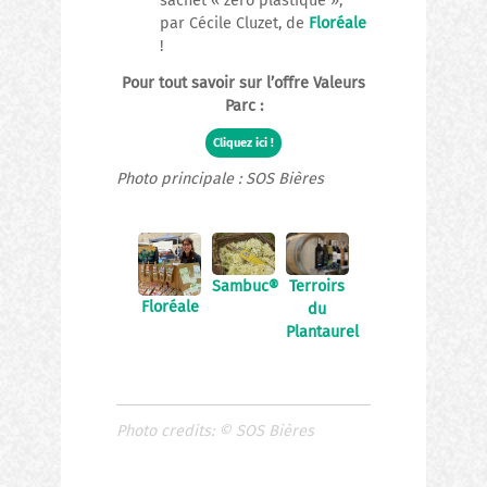
sachet « zéro plastique »,
par Cécile Cluzet, de
Floréale
!
Pour tout savoir sur l’offre Valeurs
Parc :
Cliquez ici !
Photo principale : SOS Bières
Sambuc
®
Terroirs
Floréale
du
Plantaurel
Photo credits:
©
SOS Bières