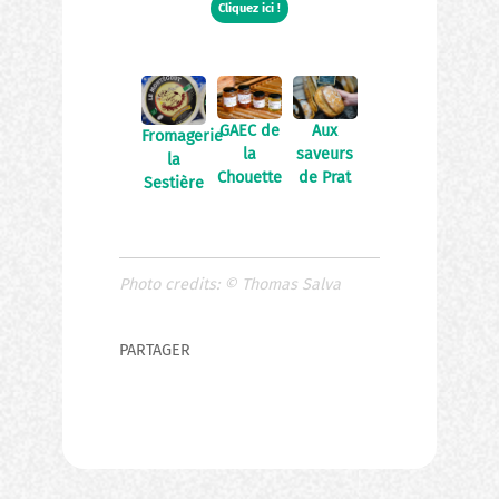
Cliquez ici !
GAEC de
Aux
Fromagerie
la
saveurs
la
Chouette
de Prat
Sestière
Photo credits:
©
Thomas Salva
PARTAGER