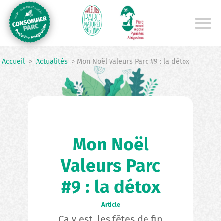
Aller
au
contenu
principal
Accueil
>
Actualités
> Mon Noël Valeurs Parc #9 : la détox
Mon Noël
Valeurs Parc
#9 : la détox
Article
Ça y est, les fêtes de fin