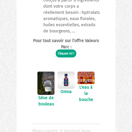
conçus à partir d’ingrédients
dont votre corps a
réellement besoin : hydrolats
aromatiques, eaux florales,
huiles essentielles, extraits
de bourgeons, …
Pour tout savoir sur l’offre Valeurs
Parc :
Cliquez ici !
L'eau à
Omna
la
Sève de
bouche
bouleau
Photo credits:
©
Raphaël Kann