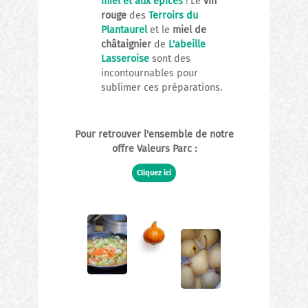
miel et aux épices
! Le
vin
rouge
des
Terroirs du
Plantaurel
et le
miel de
châtaignier
de
L'abeille
Lasseroise
sont des
incontournables pour
sublimer ces préparations.
Pour retrouver l'ensemble de notre
offre Valeurs Parc :
Cliquez ici