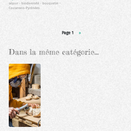
séjour
biodiversité
bouquetin
Couserans-Pyrénées
Pagination
Page 1
Page
››
suivante
Dans la même catégorie…