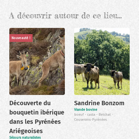
A découvrir autour de ce lieu…
Nouveauté !
Découverte du
Sandrine Bonzom
Viande bovine
bouquetin ibérique
boeuf
casta
Betchat
Couserans-Pyrénées
dans les Pyrénées
Ariégeoises
Séjours naturalistes