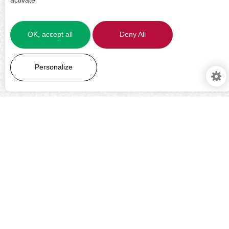
activate
OK, accept all
Deny All
LEARN MORE
Personalize
Manag
servic