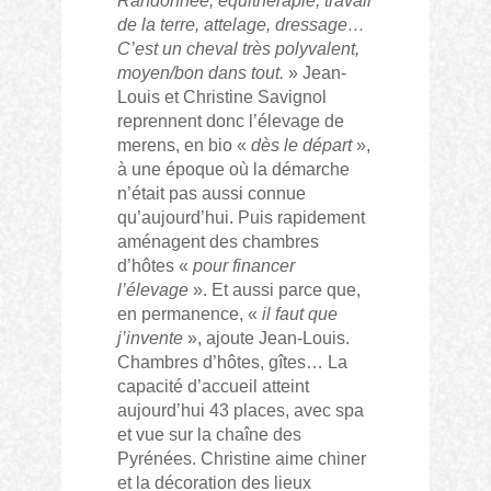
Randonnée, équithérapie, travail
de la terre, attelage, dressage…
C’est un cheval très polyvalent,
moyen/bon dans tout.
» Jean-
Louis et Christine Savignol
reprennent donc l’élevage de
merens, en bio «
dès le départ
»,
à une époque où la démarche
n’était pas aussi connue
qu’aujourd’hui. Puis rapidement
aménagent des chambres
d’hôtes «
pour financer
l’élevage
». Et aussi parce que,
en permanence, «
il faut que
j’invente
», ajoute Jean-Louis.
Chambres d’hôtes, gîtes… La
capacité d’accueil atteint
aujourd’hui 43 places, avec spa
et vue sur la chaîne des
Pyrénées. Christine aime chiner
et la décoration des lieux