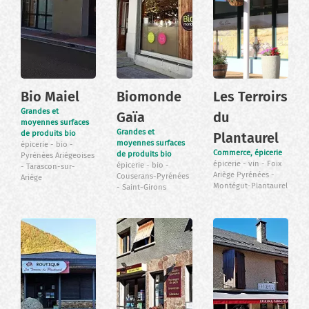
Bio Maiel
Biomonde
Les Terroirs
Grandes et
Gaïa
du
moyennes surfaces
Grandes et
de produits bio
Plantaurel
moyennes surfaces
épicerie
bio
Commerce, épicerie
de produits bio
Pyrénées Ariégeoises
épicerie
vin
Foix
épicerie
bio
Tarascon-sur-
Ariège Pyrénées
Couserans-Pyrénées
Ariège
Montégut-Plantaurel
Saint-Girons