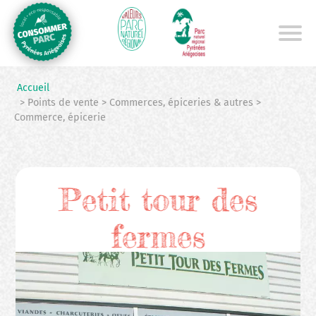
Aller
au
contenu
principal
Accueil
> Points de vente > Commerces, épiceries & autres >
Commerce, épicerie
Petit tour des
fermes