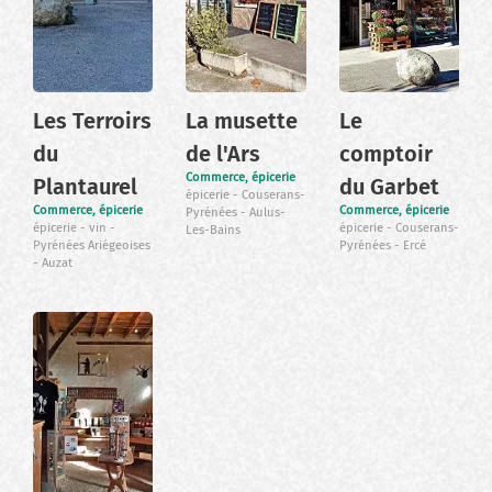
Les Terroirs
La musette
Le
du
de l'Ars
comptoir
Commerce, épicerie
Plantaurel
du Garbet
épicerie
Couserans-
Commerce, épicerie
Commerce, épicerie
Pyrénées
Aulus-
épicerie
vin
épicerie
Couserans-
Les-Bains
Pyrénées Ariégeoises
Pyrénées
Ercé
Auzat