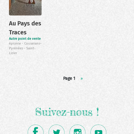
Au Pays des
Traces
Autre point de vente
épicerie
Couserans-
Pyrénées
Saint-
Lizier
Pagination
Page 1
Page
››
suivante
Suivez-nous !