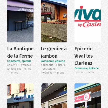
La Boutique
Le grenier à
Epicerie
de la Ferme
jambon
Vival les
Commerce, épicerie
Commerce, épicerie
Clarines
épicerie
Pyrénées
boucherie
épicerie
Commerce, épicerie
Ariégeoises
Ax-les-
Couserans-
épicerie
Ustou
Thermes
Pyrénées
Rimont