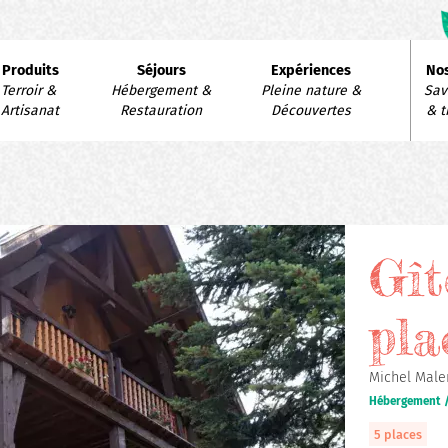
avigation
Produits
Séjours
Expériences
Nos
rincipale
Terroir & 
Hébergement & 
Pleine nature & 
Savo
Artisanat
Restauration
Découvertes
& t
Gît
pla
Michel Male
Hébergement /
5 places