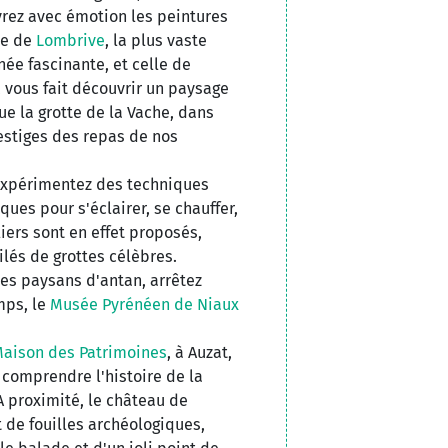
rez avec émotion les peintures
te de
Lombrive
, la plus vaste
ée fascinante, et celle de
vous fait découvrir un paysage
ue la grotte de la Vache, dans
estiges des repas de nos
expérimentez des techniques
ques pour s'éclairer, se chauffer,
liers sont en effet proposés,
ilés de grottes célèbres.
des paysans d'antan, arrêtez
mps, le
Musée Pyrénéen de Niaux
aison des Patrimoines
, à Auzat,
 comprendre l'histoire de la
 A proximité, le château de
t de fouilles archéologiques,