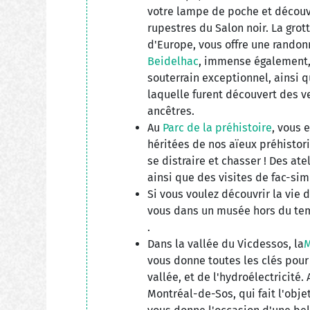
votre lampe de poche et découv
rupestres du Salon noir. La grot
d'Europe, vous offre une randonn
Beidelhac
, immense également, 
souterrain exceptionnel, ainsi q
laquelle furent découvert des v
ancêtres.
Au
Parc de la préhistoire
, vous 
héritées de nos aïeux préhistori
se distraire et chasser ! Des ate
ainsi que des visites de fac-sim
Si vous voulez découvrir la vie 
vous dans un musée hors du te
.
Dans la vallée du Vicdessos, la
M
vous donne toutes les clés pour
vallée, et de l'hydroélectricité.
Montréal-de-Sos, qui fait l'obje