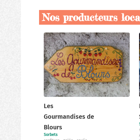
Nos producteurs loc
Nos
producteurs
locaux
Les
Gourmandises de
Blours
Sorbets