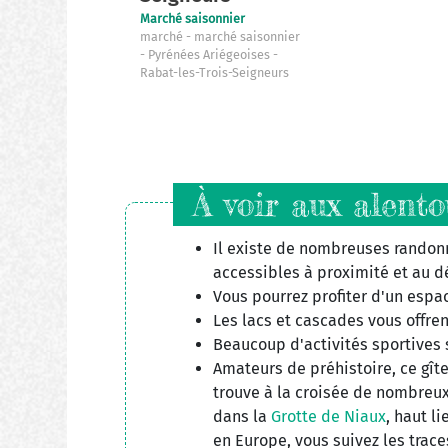
Marché saisonnier
marché
marché saisonnier
Pyrénées Ariégeoises
Rabat-les-Trois-Seigneurs
À voir aux alento
Il existe de nombreuses rando
accessibles à proximité et au dé
Vous pourrez profiter d'un espac
Les lacs et cascades vous offrent
Beaucoup d'activités sportives 
Amateurs de préhistoire, ce gîte 
trouve à la croisée de nombreu
dans la
Grotte de Niaux
, haut l
en Europe, vous suivez les trac