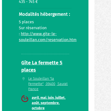
435 - 745 €
Modalités hébergement :
5 places
Sur réservation
:
http://www.gite-le-
souleillan.com/reservation.htm
Gîte La fermette 5
places
Le Souleillan "la
Fermette"
09400
Saurat
France
avril, mai, juin, juillet,
août, septembre,
octobre