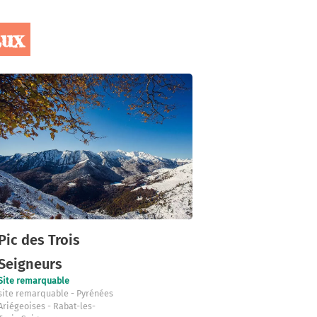
aux
Pic des Trois
Seigneurs
Site remarquable
site remarquable
Pyrénées
Ariégeoises
Rabat-les-