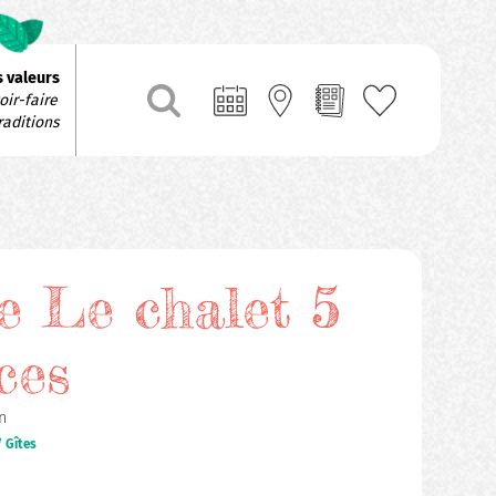
 valeurs
ir-faire 
raditions
e Le chalet 5
ces
n
 Gîtes