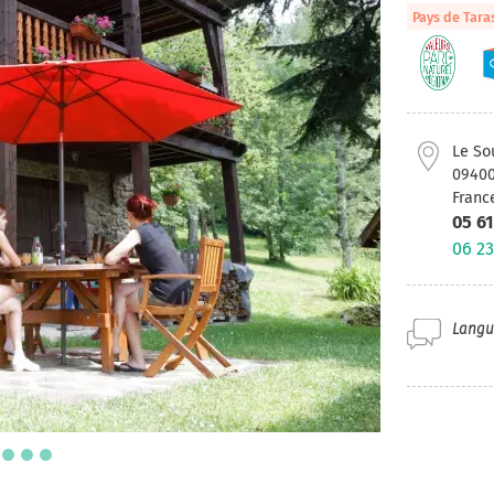
Pays de Tara
Le So
0940
Franc
05 61
06 23
Langue