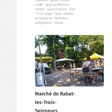
confiture
gelée
coulis
confit
prairies fleuries
sorbet
dessert glacé
fruit
fruit rouge
fleur
plante
aromatique
Pyrénées
Ariégeoises
Génat
Marché de Rabat-
les-Trois-
Seigneurs