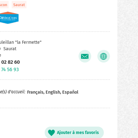
scon
Saurat
uleillan "la Fermette"
0
Saurat
e
 02 82 60
 74 56 93
(s) d'accueil
Français, English, Español
Ajouter à mes favoris