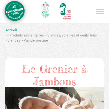
Aller
au
contenu
principal
Accueil
> Produits alimentaires > Viandes, volailles et oeufs frais
> Viandes > Viande porcine
Le Grenier à
Jambons