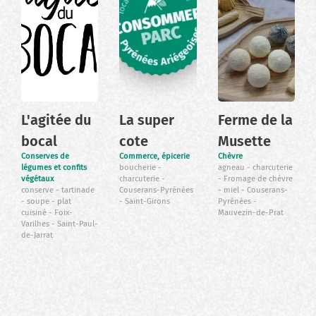
L'agitée du
La super
Ferme de la
bocal
cote
Musette
Conserves de
Commerce, épicerie
Chèvre
légumes et confits
boucherie
agneau
charcuterie
végétaux
charcuterie
Fromage de chèvre
conserve
tartinade
Couserans-Pyrénées
miel
Couserans-
soupe
plat
Saint-Girons
Pyrénées
cuisiné
Foix-
Mauvezin-de-Prat
Varilhes
Saint-Paul-
de-Jarrat