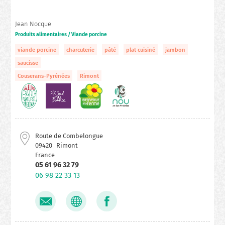
Jean Nocque
Produits alimentaires / Viande porcine
viande porcine
charcuterie
pâté
plat cuisiné
jambon
saucisse
Couserans-Pyrénées
Rimont
Route de Combelongue
09420
Rimont
France
05 61 96 32 79
06 98 22 33 13