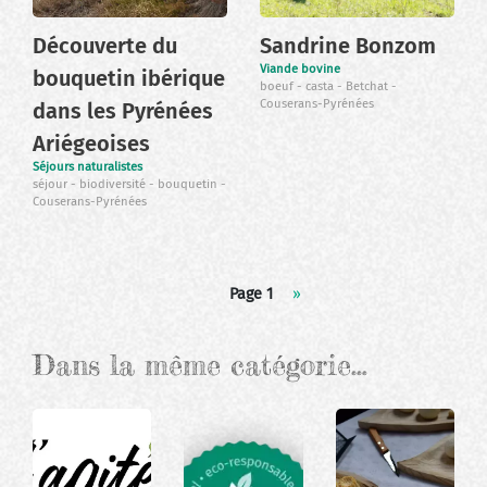
Découverte du
Sandrine Bonzom
Viande bovine
bouquetin ibérique
boeuf
casta
Betchat
Couserans-Pyrénées
dans les Pyrénées
Ariégeoises
Séjours naturalistes
séjour
biodiversité
bouquetin
Couserans-Pyrénées
Pagination
Page 1
Page
››
suivante
Dans la même catégorie…