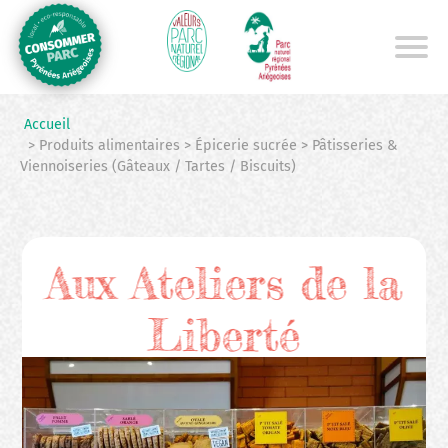
Aller
au
contenu
principal
Accueil
> Produits alimentaires > Épicerie sucrée > Pâtisseries &
Viennoiseries (Gâteaux / Tartes / Biscuits)
Aux Ateliers de la
Liberté