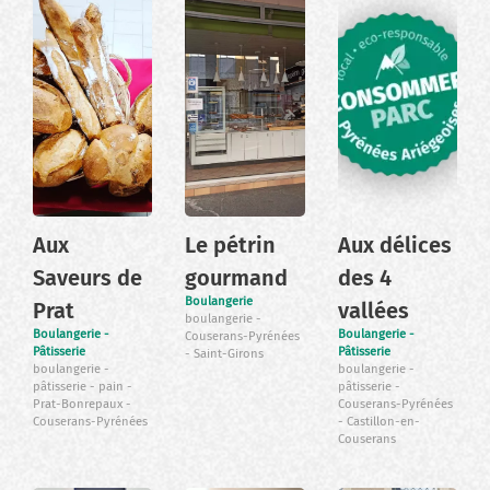
Aux
Le pétrin
Aux délices
Saveurs de
gourmand
des 4
Boulangerie
Prat
vallées
boulangerie
Boulangerie -
Boulangerie -
Couserans-Pyrénées
Pâtisserie
Pâtisserie
Saint-Girons
boulangerie
boulangerie
pâtisserie
pain
pâtisserie
Prat-Bonrepaux
Couserans-Pyrénées
Couserans-Pyrénées
Castillon-en-
Couserans