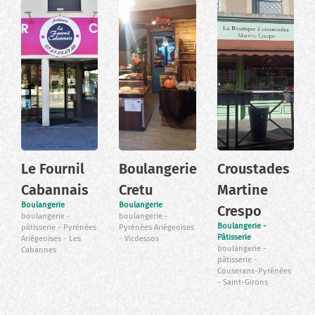
Le Fournil
Boulangerie
Croustades
Cabannais
Cretu
Martine
Boulangerie
Boulangerie
Crespo
boulangerie
boulangerie
Boulangerie -
pâtisserie
Pyrénées
Pyrénées Ariégeoises
Pâtisserie
Ariégeoises
Les
Vicdessos
boulangerie
Cabannes
pâtisserie
Couserans-Pyrénées
Saint-Girons