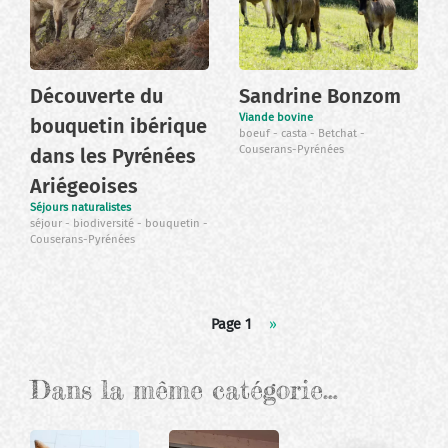
Découverte du
Sandrine Bonzom
Viande bovine
bouquetin ibérique
boeuf
casta
Betchat
Couserans-Pyrénées
dans les Pyrénées
Ariégeoises
Séjours naturalistes
séjour
biodiversité
bouquetin
Couserans-Pyrénées
Pagination
Page 1
Page
››
suivante
Dans la même catégorie…