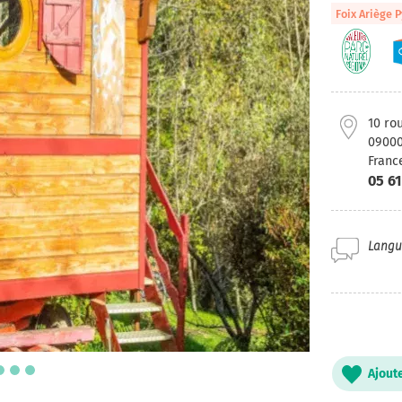
Foix Ariège 
10 ro
0900
Franc
05 61
Langue
Ajout