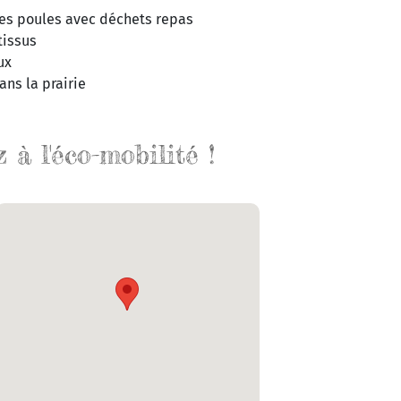
des poules avec déchets repas
tissus
ux
ans la prairie
à l'éco-mobilité !