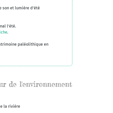
e son et lumière d'été
al l'été.
iche
.
atrimoine paléolithique en
ur de l'environnement
e la rivière