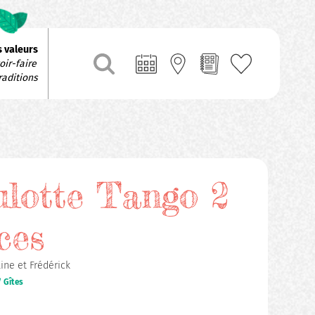
 valeurs
ir-faire 
raditions
lotte Tango 2
ces
ine et Frédérick
 Gîtes