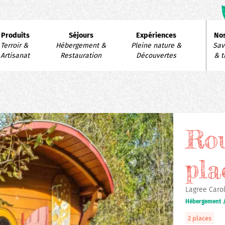
avigation
Produits
Séjours
Expériences
Nos
rincipale
Terroir & 
Hébergement & 
Pleine nature & 
Savo
Artisanat
Restauration
Découvertes
& t
Rou
pla
Lagree Carol
Hébergement /
2 places