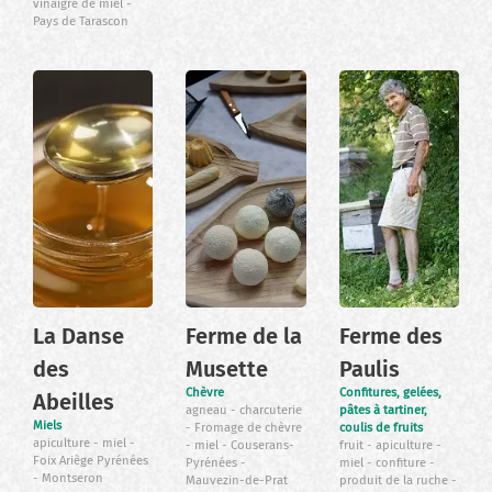
vinaigre de miel
Pays de Tarascon
La Danse
Ferme de la
Ferme des
des
Musette
Paulis
Chèvre
Confitures, gelées,
Abeilles
agneau
charcuterie
pâtes à tartiner,
Miels
Fromage de chèvre
coulis de fruits
apiculture
miel
miel
Couserans-
fruit
apiculture
Foix Ariège Pyrénées
Pyrénées
miel
confiture
Montseron
Mauvezin-de-Prat
produit de la ruche