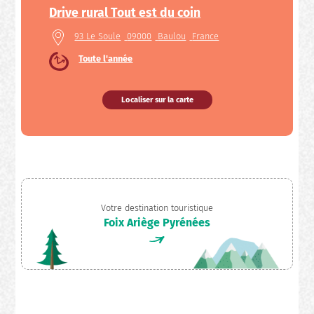
Drive rural Tout est du coin
93 Le Soule
09000
Baulou
France
Toute l'année
Localiser sur la carte
Votre destination touristique
Foix Ariège Pyrénées