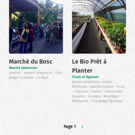
Marché du Bosc
Le Bio Prêt à
Marché saisonnier
Planter
marché
marché saisonnier
Foix
Fruits et légumes
Ariège Pyrénées
Le Bosc
plants maraîchers
plants
horticoles
plants fruitiers
fruits
Légumes
fraises
framboises
tomates
courges
Montégut-
Plantaurel
Foix Ariège Pyrénées
Pagination
Page 1
Page
››
suivante