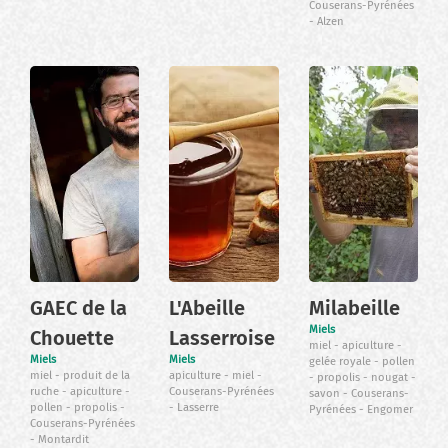
Couserans-Pyrénées
Alzen
GAEC de la
L'Abeille
Milabeille
Miels
Chouette
Lasserroise
miel
apiculture
Miels
Miels
gelée royale
pollen
miel
produit de la
apiculture
miel
propolis
nougat
ruche
apiculture
Couserans-Pyrénées
savon
Couserans-
pollen
propolis
Lasserre
Pyrénées
Engomer
Couserans-Pyrénées
Montardit