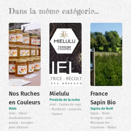
Dans la même catégorie…
Nos Ruches
Mielulu
France
Produits de la ruche
en Couleurs
Sapin Bio
miel
Cadres de miel
Miels
Sapins de Noël
Bonbons
propolis
miel
tilleul
Sapin
Noël
Cazaux
rhododendron
Sinaigre
miel
acacia
bougies
Montjoie-en-
pain d'épices
Couseran
Belloc