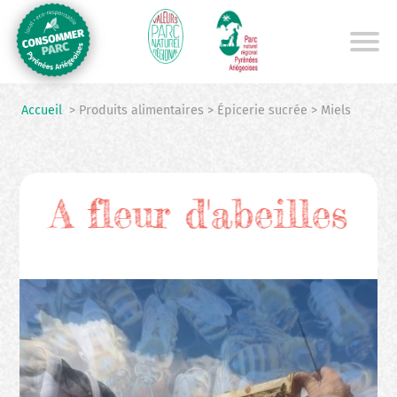
Aller
au
contenu
principal
Accueil
> Produits alimentaires > Épicerie sucrée > Miels
A fleur d'abeilles