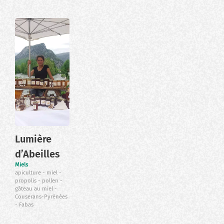
Lumière
d’Abeilles
Miels
apiculture
miel
propolis
pollen
gâteau au miel
Couserans-Pyrénées
Fabas