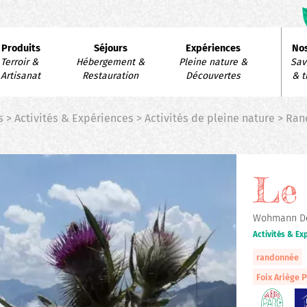
avigation
Produits
Séjours
Expériences
Nos
rincipale
Terroir & 
Hébergement & 
Pleine nature & 
Savo
Artisanat
Restauration
Découvertes
& t
s > Activités & Expériences > Activités de pleine nature > 
Le 
Wohmann D
Activités & E
randonnée
Foix Ariège 