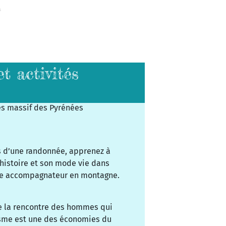
s
t activités
our de la nature en Ariège sont
les massif des Pyrénées
rs d’une randonnée, apprenez à
histoire et son mode vie dans
tre accompagnateur en montagne.
e la rencontre des hommes qui
isme est une des économies du