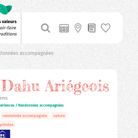
 valeurs
ir-faire 
raditions
Randonnées accompagnées
Dahu Ariégeois
enis
xpériences / Randonnées accompagnées
randonnée accompagnée
nature
Pyrénées