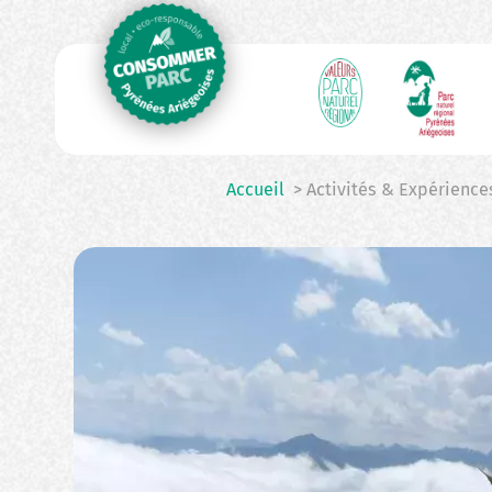
N
Aller
au
p
contenu
principal
Accueil
> Activités & Expérience