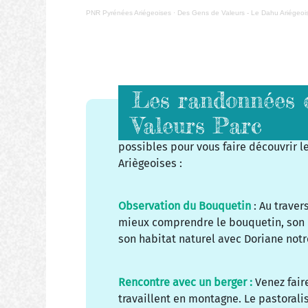
PNR Pyrénées Ariégeoises
·
Des Gens de Valeurs - Le Dahu Ariégeoi
Les randonnées e
Valeurs Parc
Plusieurs randonnées thématiques aut
possibles pour vous faire découvrir 
Ariègeoises :
Observation du Bouquetin
: Au trave
mieux comprendre le bouquetin, son 
son habitat naturel avec Doriane no
Rencontre avec un berger :
Venez fair
travaillent en montagne. Le pastoral