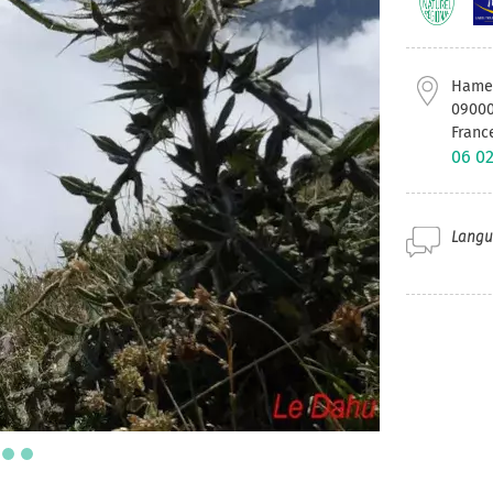
Hamea
0900
Franc
06 02
Langue