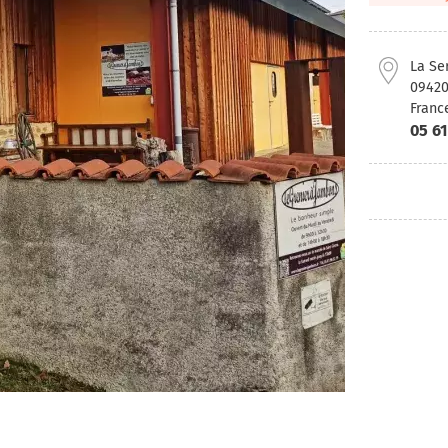
La Se
0942
Franc
05 61