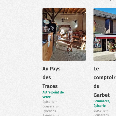
Au Pays
Le
des
comptoir
Traces
du
Autre point de
Garbet
vente
Commerce,
épicerie
épicerie
Couserans-
épicerie
Pyrénées
Couserans-
Saint-Lizier