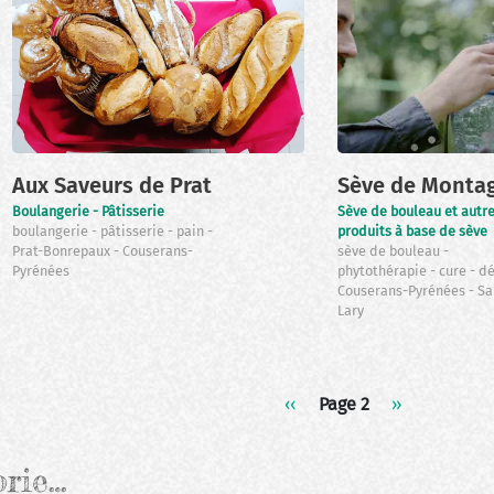
Aux Saveurs de Prat
Sève de Monta
Boulangerie - Pâtisserie
Sève de bouleau et autr
boulangerie
pâtisserie
pain
produits à base de sève
Prat-Bonrepaux
Couserans-
sève de bouleau
Pyrénées
phytothérapie
cure
d
Couserans-Pyrénées
Sa
Lary
Page
‹‹
Page 2
Page
››
précédente
suivante
orie…