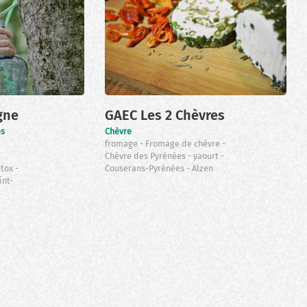
gne
GAEC Les 2 Chèvres
es
Chèvre
fromage
Fromage de chèvre
Chèvre des Pyrénées
yaourt
étox
Couserans-Pyrénées
Alzen
int-