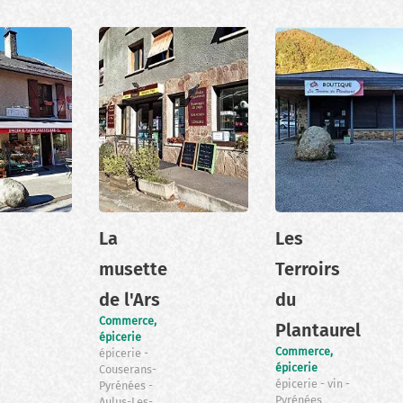
La
Les
musette
Terroirs
de l'Ars
du
Commerce,
Plantaurel
épicerie
Commerce,
épicerie
épicerie
Couserans-
épicerie
vin
Pyrénées
Pyrénées
Aulus-Les-