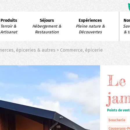
avigation
Produits
Séjours
Expériences
Nos
rincipale
Terroir & 
Hébergement & 
Pleine nature & 
Savo
Artisanat
Restauration
Découvertes
& t
erces, épiceries & autres > Commerce, épicerie
Le 
ja
Points de vent
boucherie
Couserans-P