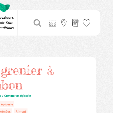
 valeurs
ir-faire 
raditions
grenier à
mbon
e / Commerce, épicerie
épicerie
yrénées
Rimont