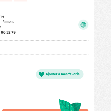
rre
0
Rimont
e
 96 32 79
Ajouter à mes favoris