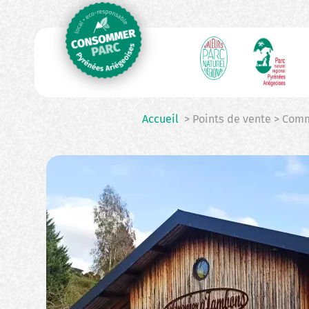
N
Aller
au
p
contenu
principal
Accueil
> Points de vente > Comm