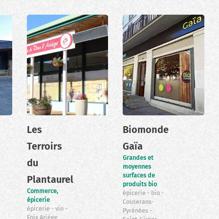
Les
Biomonde
Terroirs
Gaïa
Grandes et
du
moyennes
surfaces de
Plantaurel
produits bio
Commerce,
épicerie
bio
épicerie
Couserans-
épicerie
vin
Pyrénées
Foix Ariège