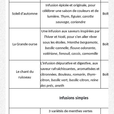
Infusion épicée et originale, pour
célébrer une saison de couleurs et de
Soleil d'automne
Boîte d
lumière.
Thym, figuier, carotte
sauvage, coriandre
Une infusion aux saveurs inspirées par
l'hiver et Noël, pour s'en aller rêver
sous les étoiles.
Menthe bergamote,
La Grande ourse
Boîte d
basilic-cannelle, flouve odorante,
valériane, fenouil, cassis, camomille
L'infusion dépurative et digestive, aux
saveur rafraîchissantes, aromatisées et
Le chant du
citronnées.
Bouleau, romarin, thym-
Boîte d
ruisseau
citron, basilic vert, basilic-citron, reine
des prés, aneth
Infusions simples
3 variétés de menthes vertes