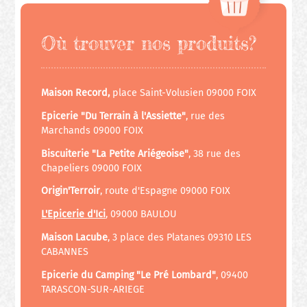
Où trouver nos produits?
Maison Record,
place Saint-Volusien 09000 FOIX
Epicerie "Du Terrain à l'Assiette"
, rue des
Marchands 09000 FOIX
Biscuiterie "La Petite Ariégeoise"
, 38 rue des
Chapeliers 09000 FOIX
Origin'Terroir
, route d'Espagne 09000 FOIX
L'Epicerie d'Ici
, 09000 BAULOU
Maison Lacube
, 3 place des Platanes 09310 LES
CABANNES
Epicerie du Camping "Le Pré Lombard"
, 09400
TARASCON-SUR-ARIEGE