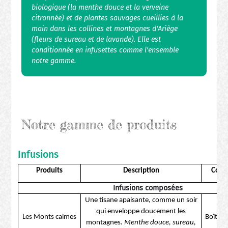
biologique (la menthe douce et la verveine
citronnée) et de plantes sauvages cueillies à la
main dans les collines et montagnes d'Ariège
(fleurs de sureau et de lavande). Elle est
conditionnée en infusettes comme l'ensemble
notre gamme.
Notre gamme de produits
Infusions
Produits
Description
Cond
Infusions composées
Une tisane apaisante, comme un soir
qui enveloppe doucement les
Les Monts calmes
Boîte d
montagnes
.
Menthe douce, sureau,