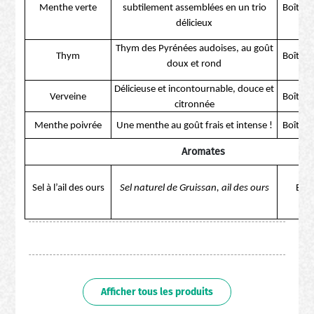
Menthe verte
subtilement assemblées en un trio
Boîte d
délicieux
Thym des Pyrénées audoises, au goût
Thym
Boîte d
doux et rond
Délicieuse et incontournable, douce et
Verveine
Boîte d
citronnée
Menthe poivrée
Une menthe au goût frais et intense !
Boîte d
Aromates
Sel à l’ail des ours
Sel naturel de Gruissan, ail des ours
Boît
Afficher tous les produits