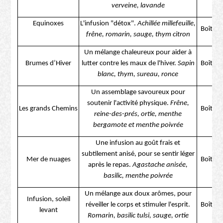
verveine, lavande
Equinoxes
L'infusion "détox".
Achillée millefeuille,
Boîte d
frêne, romarin, sauge, thym citron
Un mélange chaleureux pour aider à
Brumes d’Hiver
lutter contre les maux de l'hiver.
Sapin
Boîte d
blanc, thym, sureau, ronce
Un assemblage savoureux pour
soutenir l'activité physique.
Frêne,
Les grands Chemins
Boîte d
reine-des-prés, ortie, menthe
bergamote et menthe poivrée
Une infusion au goût frais et
subtilement anisé, pour se sentir léger
Mer de nuages
Boîte d
après le repas.
Agastache anisée,
basilic, menthe poivrée
Un mélange aux doux arômes, pour
Infusion, soleil
réveiller le corps et stimuler l'esprit.
Boîte d
levant
Romarin, basilic tulsi, sauge, ortie