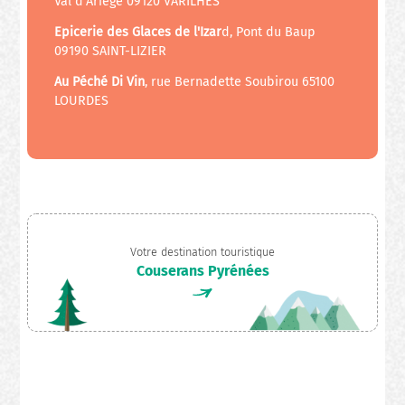
Val d'Ariège 09120 VARILHES
Epicerie des Glaces de l'Izar
d, Pont du Baup
09190 SAINT-LIZIER
Au Péché Di Vin
, rue Bernadette Soubirou 65100
LOURDES
Votre destination touristique
Couserans Pyrénées