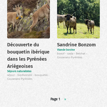
Découverte du
Sandrine Bonzom
Viande bovine
bouquetin ibérique
boeuf
casta
Betchat
Couserans-Pyrénées
dans les Pyrénées
Ariégeoises
Séjours naturalistes
séjour
biodiversité
bouquetin
Couserans-Pyrénées
Pagination
Page 1
Page
››
suivante