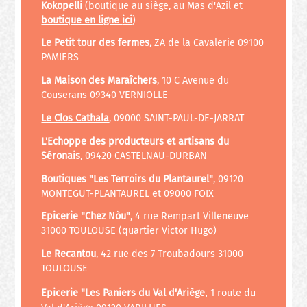
Kokopelli
(boutique au siège, au Mas d'Azil et
boutique en ligne
ici
)
Le Petit tour des fermes
,
ZA de la Cavalerie 09100
PAMIERS
La Maison des Maraîchers
, 10 C Avenue du
Couserans 09340 VERNIOLLE
Le Clos Cathala
, 09000 SAINT-PAUL-DE-JARRAT
L'Echoppe des producteurs et artisans du
Séronais
, 09420 CASTELNAU-DURBAN
Boutiques "Les Terroirs du Plantaurel"
, 09120
MONTEGUT-PLANTAUREL et 09000 FOIX
Epicerie "Chez Nòu"
,
4 rue Rempart Villeneuve
31000 TOULOUSE (quartier Victor Hugo)
Le Recantou
, 42 rue des 7 Troubadours 31000
TOULOUSE
,
Epicerie "Les Paniers du Val d'Ariège
1 route du