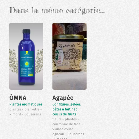
Dans la même catégorie…
ÒMNA
Agapée
Plantes aromatiques
Confitures, gelées,
plantes
bien-être
pâtes à tartiner,
Rimont
Couserans
coulis de fruits
fleurs
plantes
couronne de Noël
viande ovine
agneau
Couserans-