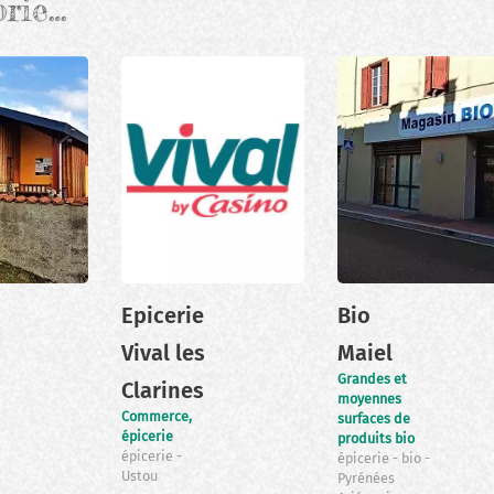
orie…
Epicerie
Bio
Vival les
Maiel
Grandes et
Clarines
moyennes
Commerce,
surfaces de
épicerie
produits bio
épicerie
épicerie
bio
Ustou
Pyrénées