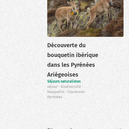
Découverte du
bouquetin ibérique
dans les Pyrénées
Ariégeoises
Séjours naturalistes
séjour
biodiversité
bouquetin
Couserans-
Pyrénées
Pagination