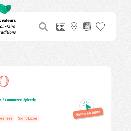
 valeurs
ir-faire 
raditions
O
e / Commerce, épicerie
yrénées
Saint-Lizier