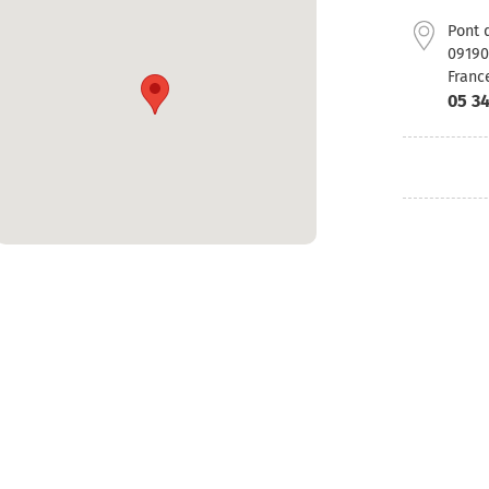
Pont 
09190
Franc
05 34