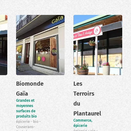
Biomonde
Les
Gaïa
Terroirs
Grandes et
du
moyennes
surfaces de
Plantaurel
produits bio
Commerce,
épicerie
bio
épicerie
Couserans-
épicerie
vin