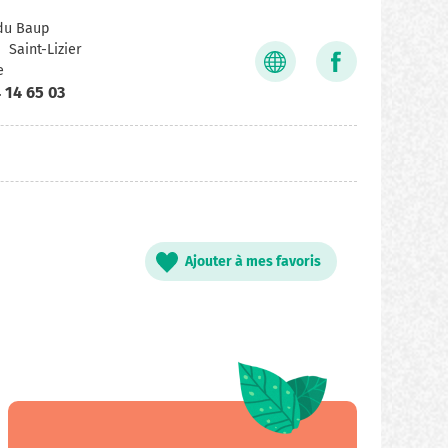
du Baup
Saint-Lizier
e
 14 65 03
Ajouter à mes favoris