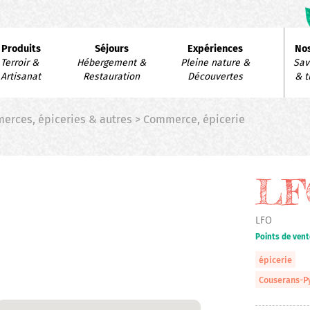
avigation
Produits
Séjours
Expériences
Nos
rincipale
Terroir & 
Hébergement & 
Pleine nature & 
Savo
Artisanat
Restauration
Découvertes
& t
erces, épiceries & autres > Commerce, épicerie
LF
LFO
Points de vent
épicerie
Couserans-P