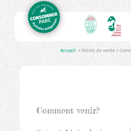
N
Aller
au
p
contenu
principal
Accueil
> Points de vente > Comm
Comment venir?