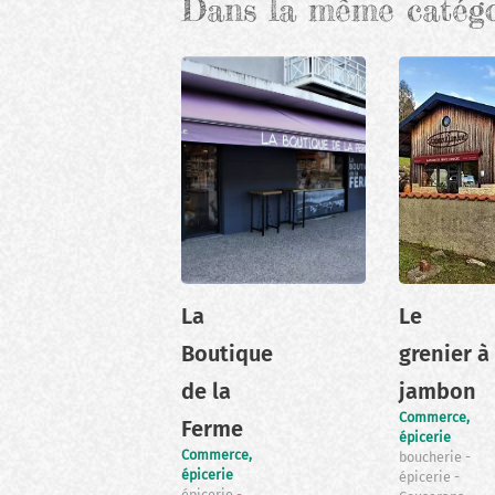
Dans la même catég
La
Le
Boutique
grenier à
de la
jambon
Commerce,
Ferme
épicerie
Commerce,
boucherie
épicerie
épicerie
épicerie