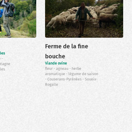
Ferme de la fine
ées
bouche
e
Viande ovine
ntagne
fleur
agneau
herbe
ées
aromatique
légume de saison
Couserans-Pyrénées
Soueix-
Rogalle