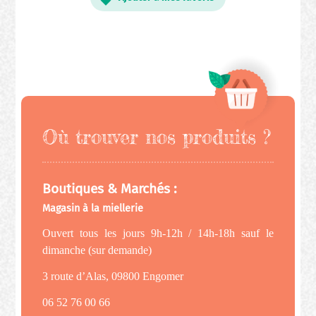
Où trouver nos produits ?
Boutiques & Marchés :
Magasin à la miellerie
Ouvert tous les jours 9h-12h / 14h-18h sauf le
dimanche (sur demande)
3 route d’Alas, 09800 Engomer
06 52 76 00 66