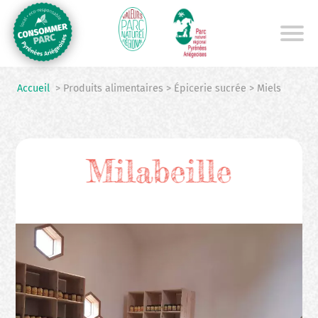
Aller
au
contenu
principal
Accueil
> Produits alimentaires > Épicerie sucrée > Miels
Milabeille