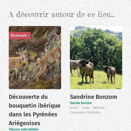
A découvrir autour de ce lieu…
Nouveauté !
Découverte du
Sandrine Bonzom
Viande bovine
bouquetin ibérique
boeuf
casta
Betchat
Couserans-Pyrénées
dans les Pyrénées
Ariégeoises
Séjours naturalistes