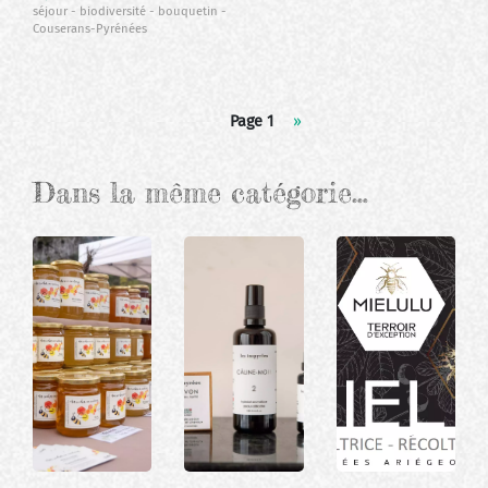
séjour
biodiversité
bouquetin
Couserans-Pyrénées
Pagination
Page 1
Page
››
suivante
Dans la même catégorie…