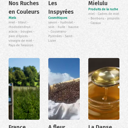
Nos Ruches
Les
Mielulu
Produits de la ruche
en Couleurs
Inspyrées
miel
Cadres de miel
Miels
Cosmétiques
Bonbons
propolis
miel
tilleul
savon
hydrolat
Cazaux
rhododendron
soin
huile
baume
acacia
bougies
Couserans-
pain d'épices
Pyrénées
Saint-
vinaigre de miel
Lizier
Pays de Tarascon
France
A fleur
La Danse