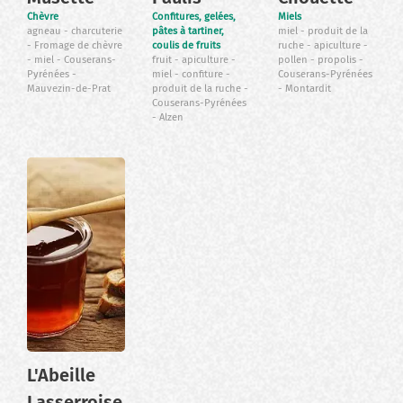
Chèvre
Confitures, gelées,
Miels
agneau
charcuterie
pâtes à tartiner,
miel
produit de la
Fromage de chèvre
coulis de fruits
ruche
apiculture
miel
Couserans-
fruit
apiculture
pollen
propolis
Pyrénées
miel
confiture
Couserans-Pyrénées
Mauvezin-de-Prat
produit de la ruche
Montardit
Couserans-Pyrénées
Alzen
L'Abeille
Lasserroise