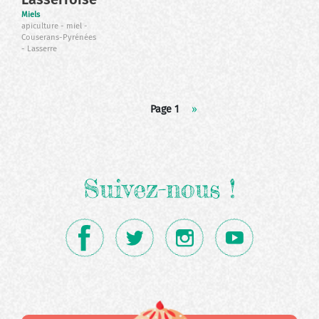
Miels
apiculture
miel
Couserans-Pyrénées
Lasserre
Pagination
Page 1
Page
››
suivante
Suivez-nous !