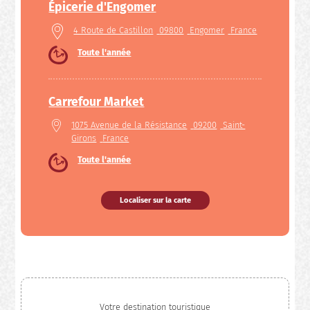
Épicerie d'Engomer
4 Route de Castillon
09800
Engomer
France
Toute l'année
Carrefour Market
1075 Avenue de la Résistance
09200
Saint-
Girons
France
Toute l'année
Localiser sur la carte
Votre destination touristique