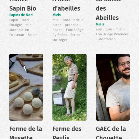
Sapin Bio
d'abeilles
des
Sapins de Noël
Miels
Abeilles
Sapin
Noël
miel
produit de la
Miels
Sinaigre
miel
ruche
propolis
apiculture
miel
Montjoie-en-
pollen
Foix Ariège
Foix Ariège Pyrénées
Couseran
Belloc
Pyrénées
Serres-
Montseron
sur-Arget
Ferme de la
Ferme des
GAEC de la
Musette
Paulis
Chouette