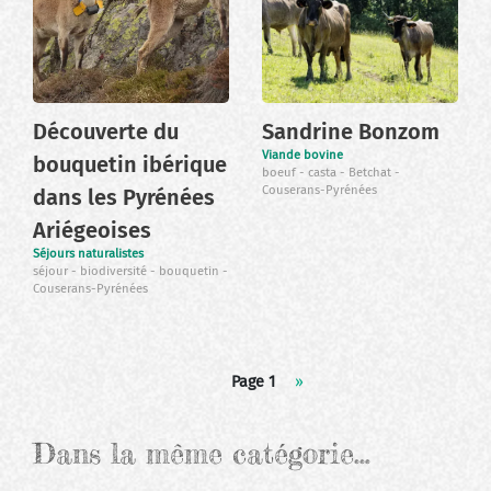
Découverte du
Sandrine Bonzom
Viande bovine
bouquetin ibérique
boeuf
casta
Betchat
Couserans-Pyrénées
dans les Pyrénées
Ariégeoises
Séjours naturalistes
séjour
biodiversité
bouquetin
Couserans-Pyrénées
Pagination
Page 1
Page
››
suivante
Dans la même catégorie…