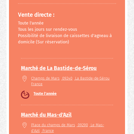
Vente directe :
Toute l'année
Tous les jours sur rendez-vous
Possibilité de livraison de caissettes d'agneau à
domicile (Sur réservation)
Marché de La Bastide-de-Sérou
Champs de Mars
09240
La Bastide-de-Sérou
France
Toute l'année
Marché du Mas-d'Azil
Place du champs de Mars
09290
Le Mas-
d'Azil
France