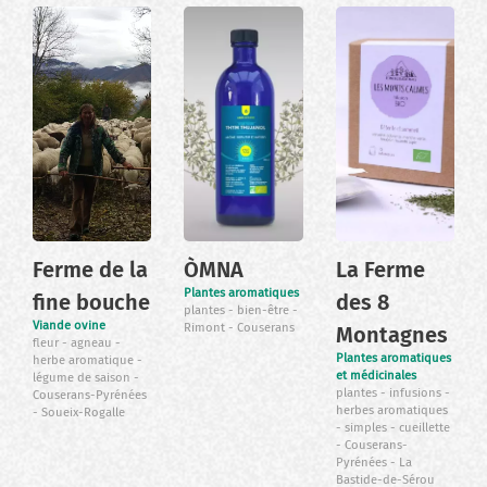
Ferme de la
ÒMNA
La Ferme
Plantes aromatiques
fine bouche
des 8
plantes
bien-être
Viande ovine
Rimont
Couserans
Montagnes
fleur
agneau
Plantes aromatiques
herbe aromatique
et médicinales
légume de saison
plantes
infusions
Couserans-Pyrénées
herbes aromatiques
Soueix-Rogalle
simples
cueillette
Couserans-
Pyrénées
La
Bastide-de-Sérou