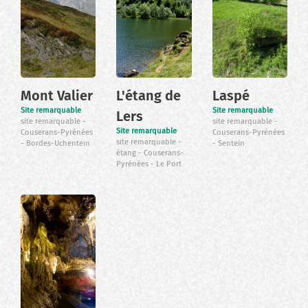
Mont Valier
L'étang de
Laspé
Site remarquable
Site remarquable
Lers
site remarquable
site remarquable
Site remarquable
Couserans-Pyrénées
Couserans-Pyrénées
site remarquable
Bordes-Uchentein
Sentein
étang
Couserans-
Pyrénées
Le Port