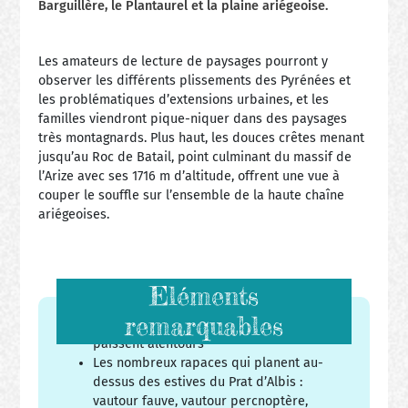
Barguillère, le Plantaurel et la plaine ariégeoise.
Les amateurs de lecture de paysages pourront y
observer les différents plissements des Pyrénées et
les problématiques d’extensions urbaines, et les
familles viendront pique-niquer dans des paysages
très montagnards. Plus haut, les douces crêtes menant
jusqu’au Roc de Batail, point culminant du massif de
l’Arize avec ses 1716 m d’altitude, offrent une vue à
couper le souffle sur l’ensemble de la haute chaîne
ariégeoises.
Eléments
remarquables
Les troupeaux de vaches gasconnes qui
paissent alentours
Les nombreux rapaces qui planent au-
dessus des estives du Prat d’Albis :
vautour fauve, vautour percnoptère,