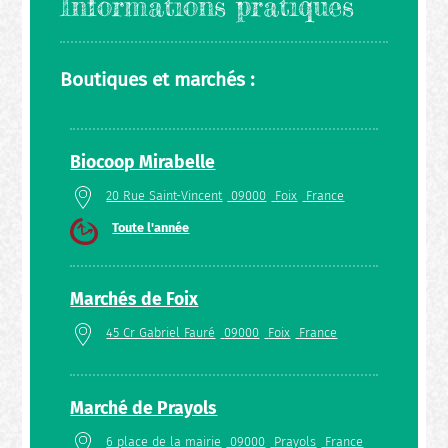
Informations pratiques
Boutiques et marchés :
Biocoop Mirabelle
20 Rue Saint-Vincent
09000
Foix
France
Toute l'année
Marchés de Foix
45 Cr Gabriel Fauré
09000
Foix
France
Marché de Prayols
6 place de la mairie
09000
Prayols
France