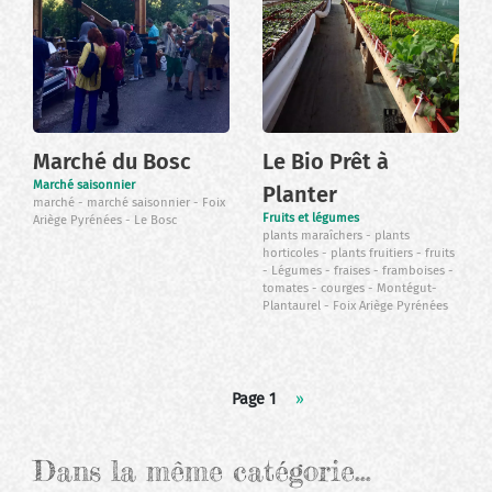
Marché du Bosc
Le Bio Prêt à
Marché saisonnier
Planter
marché
marché saisonnier
Foix
Fruits et légumes
Ariège Pyrénées
Le Bosc
plants maraîchers
plants
horticoles
plants fruitiers
fruits
Légumes
fraises
framboises
tomates
courges
Montégut-
Plantaurel
Foix Ariège Pyrénées
Pagination
Page 1
Page
››
suivante
Dans la même catégorie…