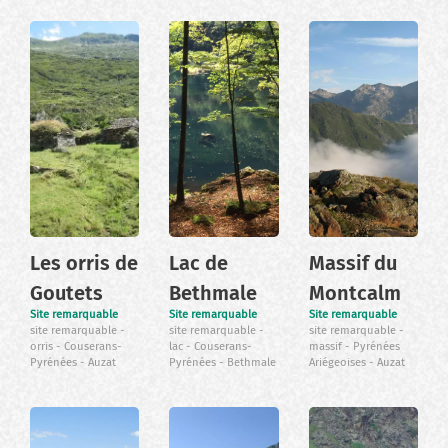
Les orris de
Lac de
Massif du
Goutets
Bethmale
Montcalm
Site remarquable
Site remarquable
Site remarquable
site remarquable
site remarquable
site remarquable
orris
Couserans-
lac
Couserans-
massif
Pyrénées
Pyrénées
Auzat
Pyrénées
Bethmale
Ariégeoises
Auzat