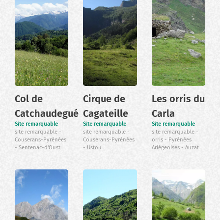
Col de
Cirque de
Les orris du
Catchaudegué
Cagateille
Carla
Site remarquable
Site remarquable
Site remarquable
site remarquable
site remarquable
site remarquable
Couserans-Pyrénées
Couserans-Pyrénées
orris
Pyrénées
Sentenac-d'Oust
Ustou
Ariégeoises
Auzat