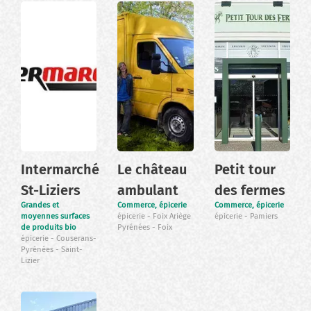
Intermarché
Le château
Petit tour
St-Liziers
ambulant
des fermes
Grandes et
Commerce, épicerie
Commerce, épicerie
moyennes surfaces
épicerie
Foix Ariège
épicerie
Pamiers
de produits bio
Pyrénées
Foix
épicerie
Couserans-
Pyrénées
Saint-
Lizier