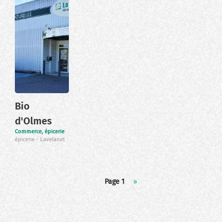
Bio
d'Olmes
Commerce, épicerie
épicerie
Lavelanet
Pagination
Page 1
Page
››
suivante