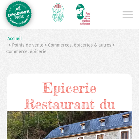
Aller
au
contenu
principal
Accueil
> Points de vente > Commerces, épiceries & autres >
Commerce, épicerie
Epicerie
Restaurant du
Courdet Ariège