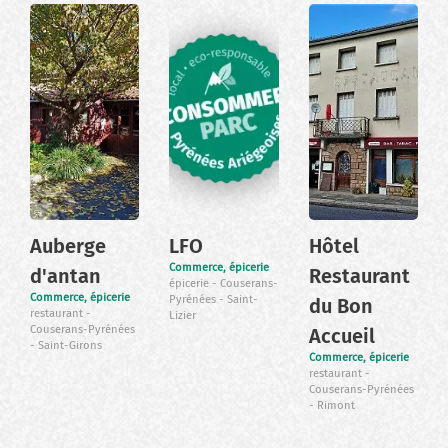
Auberge
LFO
Hôtel
Commerce, épicerie
d'antan
Restaurant
épicerie
Couserans-
Commerce, épicerie
Pyrénées
Saint-
du Bon
restaurant
Lizier
Couserans-Pyrénées
Accueil
Saint-Girons
Commerce, épicerie
restaurant
Couserans-Pyrénées
Rimont