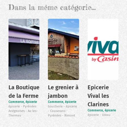
Dans la même catégorie…
La Boutique
Le grenier à
Epicerie
de la Ferme
jambon
Vival les
Commerce, épicerie
Commerce, épicerie
Clarines
épicerie
Pyrénées
boucherie
épicerie
Commerce, épicerie
Ariégeoises
Ax-les-
Couserans-
épicerie
Ustou
Thermes
Pyrénées
Rimont