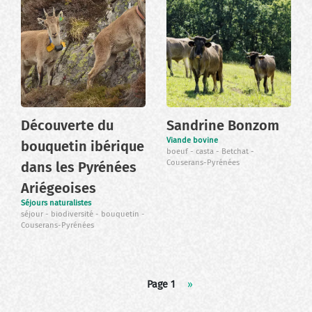
Découverte du
Sandrine Bonzom
Viande bovine
bouquetin ibérique
boeuf
casta
Betchat
Couserans-Pyrénées
dans les Pyrénées
Ariégeoises
Séjours naturalistes
séjour
biodiversité
bouquetin
Couserans-Pyrénées
Pagination
Page 1
Page
››
suivante