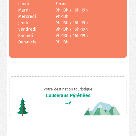
Lundi
Fermé
Mardi
9h-13h / 16h-19h
Mercredi
9h-13h
Jeudi
9h-13h / 16h-19h
Vendredi
9h-13h / 16h-19h
Samedi
9h-13h / 16h-19h
Dimanche
9h-13h
Votre destination touristique
Couserans Pyrénées