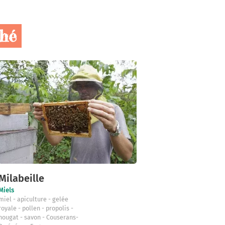
ché
Milabeille
Miels
miel
apiculture
gelée
royale
pollen
propolis
nougat
savon
Couserans-