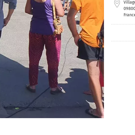
Villag
0980
Franc