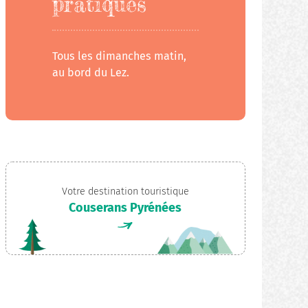
pratiques
Tous les dimanches matin,
au bord du Lez.
Votre destination touristique
Couserans Pyrénées