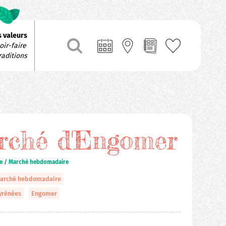
 valeurs
ir-faire 
raditions
rché d'Engomer
te / Marché hebdomadaire
arché hebdomadaire
yrénées
Engomer