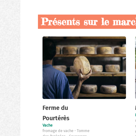
Présents sur le mar
Nos
producteurs
locaux
Ferme du
Pourtérès
Vache
fromage de vache
Tomme