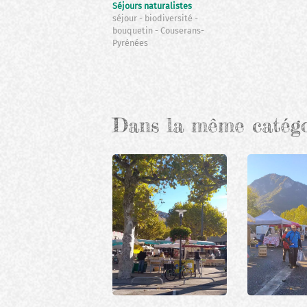
Séjours naturalistes
séjour
biodiversité
bouquetin
Couserans-
Pyrénées
Pagination
Dans la même catég