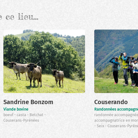
e ce lieu…
Sandrine Bonzom
Couserando
Viande bovine
Randonnées accompagn
boeuf
casta
Betchat
randonnée accompagné
Couserans-Pyrénées
accompagnatrice en mo
Seix
Couserans-Pyrén