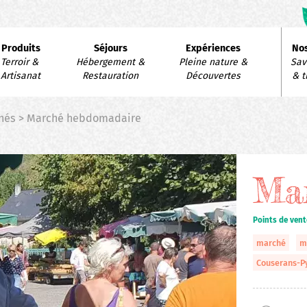
avigation
Produits
Séjours
Expériences
Nos
rincipale
Terroir & 
Hébergement & 
Pleine nature & 
Savo
Artisanat
Restauration
Découvertes
& t
chés > Marché hebdomadaire
Ma
Points de ven
marché
m
Couserans-P