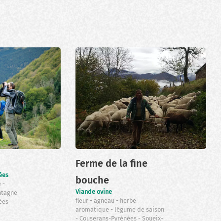
Ferme de la fine
ées
bouche
e
Viande ovine
ntagne
fleur
agneau
herbe
ées
aromatique
légume de saison
Couserans-Pyrénées
Soueix-