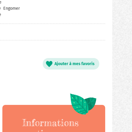
e
0
Engomer
e
Ajouter à mes favoris
Informations