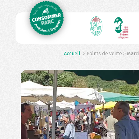
N
Aller
au
p
contenu
principal
Accueil
> Points de vente > Mar